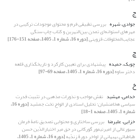
ج
جوادی، شهره
بررسی تطبیقی فرم و محتوای موجودات ترکیبی در
مهرهای استوانه‌ای تمدن بین‌النهرین و کتاب چاپ سنگی
عجایب‌المخلوقات قزوینی
[دوره 16، شماره 1، 1405، صفحه 151-176]
چ
چوبک، حمیده
پیشنهادی برای تعیین کارکرد و تاریخگذاری قلعه
دختر ساوه
[دوره 16، شماره 1، 1405، صفحه 69-97]
خ
خدامی، مهشید
نقش مواجب و نذورات مذهبی در تثبیت قدرت
سیاسی هخامنشیان: تحلیل اسنادی از الواح تخت جمشید
[دوره 16،
شماره 1، 1405، صفحه 1-18]
خزایی، علیرضا
بررسی ساختاری و محتوایی تصدیق نامۀ فرمان
سیورغالی از امیرتیمور گورکانی در حق میر اختیارالدّین حسن
طباطبائی بهبهانی از اواخر دورۀ زندّیه
[دوره 16، شماره 1، 1405،