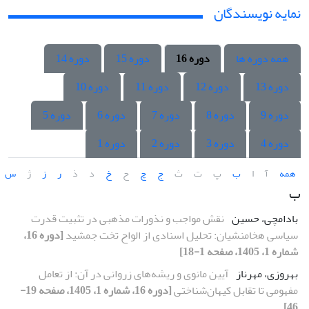
نمایه نویسندگان
همه دوره ها
دوره 16
دوره 15
دوره 14
دوره 13
دوره 12
دوره 11
دوره 10
دوره 9
دوره 8
دوره 7
دوره 6
دوره 5
دوره 4
دوره 3
دوره 2
دوره 1
همه
آ
ا
ب
پ
ت
ث
ج
چ
ح
خ
د
ذ
ر
ز
ژ
س
ب
بادامچی، حسین
نقش مواجب و نذورات مذهبی در تثبیت قدرت
سیاسی هخامنشیان: تحلیل اسنادی از الواح تخت جمشید
[دوره 16،
شماره 1، 1405، صفحه 1-18]
بهروزی، مهرناز
آیین مانوی و ریشه‌های زروانی در آن: از تعامل
مفهومی تا تقابل کیهان‌شناختی
[دوره 16، شماره 1، 1405، صفحه 19-
46]