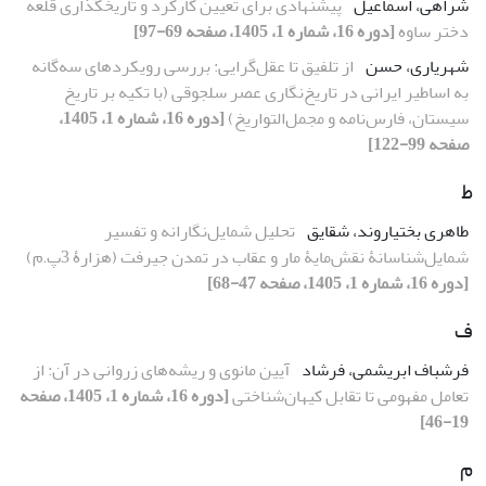
شراهی، اسماعیل
پیشنهادی برای تعیین کارکرد و تاریخگذاری قلعه
دختر ساوه
[دوره 16، شماره 1، 1405، صفحه 69-97]
شهریاری، حسن
از تلفیق تا عقل‌گرایی: بررسی رویکردهای سه‌گانه
به اساطیر ایرانی در تاریخ‌نگاری عصر سلجوقی (با تکیه بر تاریخ
سیستان، فارس‌نامه و مجمل‌التواریخ)
[دوره 16، شماره 1، 1405،
صفحه 99-122]
ط
طاهری بختیاروند، شقایق
تحلیل شمایل‌نگارانه و تفسیر
شمایل‌شناسانۀ نقش‌مایۀ مار و عقاب در تمدن جیرفت (هزارۀ 3پ.م)
[دوره 16، شماره 1، 1405، صفحه 47-68]
ف
فرشباف ابریشمی، فرشاد
آیین مانوی و ریشه‌های زروانی در آن: از
تعامل مفهومی تا تقابل کیهان‌شناختی
[دوره 16، شماره 1، 1405، صفحه
19-46]
م