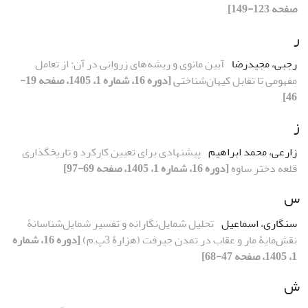
صفحه 123-149]
ر
رجبی، مجیدرضا
آیین مانوی و ریشه‌های زروانی در آن: از تعامل
مفهومی تا تقابل کیهان‌شناختی
[دوره 16، شماره 1، 1405، صفحه 19-
46]
ز
زارعی، محمد ابراهیم
پیشنهادی برای تعیین کارکرد و تاریخگذاری
قلعه دختر ساوه
[دوره 16، شماره 1، 1405، صفحه 69-97]
س
سنگاری، اسماعیل
تحلیل شمایل‌نگارانه و تفسیر شمایل‌شناسانۀ
نقش‌مایۀ مار و عقاب در تمدن جیرفت (هزارۀ 3پ.م)
[دوره 16، شماره
1، 1405، صفحه 47-68]
ش