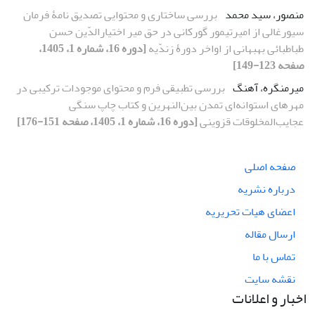
منصور، سید محمد
بررسی ساختاری و محتوایی تصدیق نامۀ فرمان
سیورغالی از امیرتیمور گورکانی در حق میر اختیارالدّین حسن
طباطبائی بهبهانی از اواخر دورۀ زندّیه
[دوره 16، شماره 1، 1405،
صفحه 123-149]
میرمنگره، آهنگ
بررسی تطبیقی فرم و محتوای موجودات ترکیبی در
مهرهای استوانه‌ای تمدن بین‌النهرین و کتاب چاپ سنگی
عجایب‌المخلوقات قزوینی
[دوره 16، شماره 1، 1405، صفحه 151-176]
صفحه اصلی
درباره نشریه
اعضای هیات تحریریه
ارسال مقاله
تماس با ما
نقشه سایت
اخبار و اعلانات