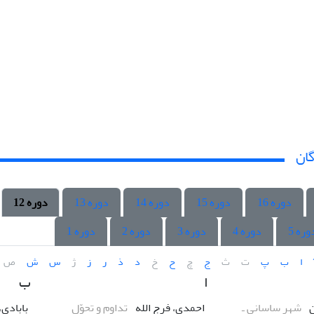
گان
دوره 16
دوره 15
دوره 14
دوره 13
دوره 12
وره 5
دوره 4
دوره 3
دوره 2
دوره 1
ا
ب
پ
ت
ث
ج
چ
ح
خ
د
ذ
ر
ز
ژ
س
ش
ص
ا
ب
ن
شهر ساسانی ـ
احمدی، فرج الله
تداوم و تحوّلِ
بابادی،