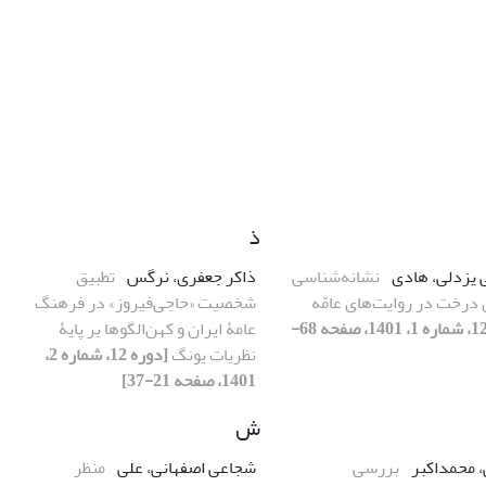
ذ
 یزدلی، هادی
نشانه‌شناسی
ذاکر جعفری، نرگس
تطبیق
 درخت در روایت‌های عامّه
شخصیت «حاجی‌فیروز» در فرهنگ
[دوره 12، شماره 1، 1401، صفحه 68-
عامۀ ایران و کهن‌الگوها بر پایۀ
نظریات یونگ
[دوره 12، شماره 2،
1401، صفحه 21-37]
ش
 محمداکبر
بررسی
شجاعی اصفهانی، علی
منظر