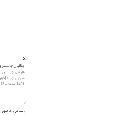
ج
جلالیان چالشت
واژۀ پهلوی (بررس
متن پهلوی)
1401، صفحه 213-223]
ر
رستمی، منصور