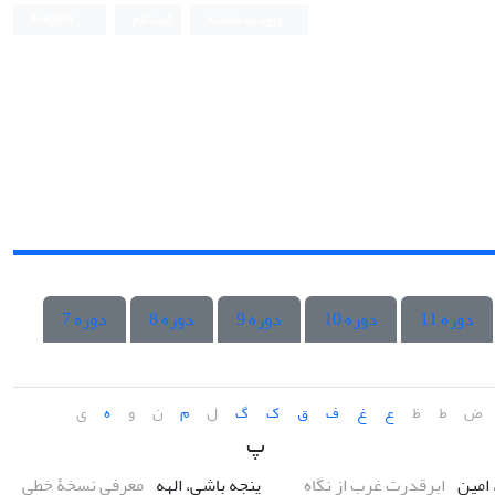
ورود به سامانه
ثبت نام
English
دوره 11
دوره 10
دوره 9
دوره 8
دوره 7
ض
ط
ظ
ع
غ
ف
ق
ک
گ
ل
م
ن
و
ه
ی
پ
 امین
ابرقدرت غرب از نگاه
پنجه باشی، الهه
معرفی نسخۀ خطی