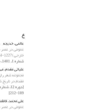
ع
عالمی، خدیجه
و
عمومی در عصر قا
خارجی (1227-1304ش)
شماره 1، 1401، صفحه 89-106]
علیائی مقدم، م
مجموعه شعر را
مقدم در تاریخ ش
189-212]
علی محمد، فاطم
عمومی در عصر قا