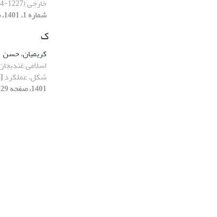
خارجی (1227-1304ش)
شماره 1، 1401، صفحه 89-106]
ک
کریمیان، حسن
اسلامی غندیجان:
شکل، عملکرد
1401، صفحه 229-246]