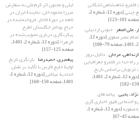
: قلمرو شاهنشاهی اشکانی
لیلی و مجنون اثر کرم‌علی به سفارش
بع چینی
[دوره 12، شماره 2،
میرزا محمودخان، نمایندۀ ایران در
لاهه در دورۀ قاجار، فروخته‌شده در
حراج بونامز انگلستان (طرح
ار، علی اصغر
جنونی اردبیلی،
پیکرنگاری درباری تصویب‌شده در
منام عصر صفوی
[دوره 12،
الزهرا)
[دوره 12، شماره 2، 1401،
صفحه 125-157]
ازنداهی، مرجان
دلایل بروز
پیغمبری، حمیدرضا
بازنگری تاریخ
راه خدا در قلمرو جغرافیایی
اولیۀ خلیج فارس با تأکید بر نقش
غزنویان براساس تاریخ
اتحادیۀ عیلامی
[دوره 12، شماره 1،
[دوره 12، شماره 2، 1401،
1401، صفحه 150-168]
نژاد، یحیی
پیامدهای
و اجتماعی ظهور اخباری گری
ه صفویه
[دوره 12، شماره 1،