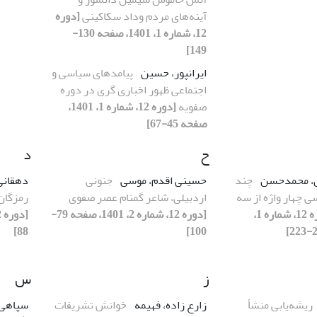
آینه‌های مردم وداد سکاکینی
[دوره
12، شماره 1، 1401، صفحه 130-
149]
ایرانپور، حسین
پیامدهای سیاسی و
اجتماعی ظهور اخباری گری در دوره
صفویه
[دوره 12، شماره 1، 1401،
صفحه 45-67]
ح
د
ری، محمدحسن
چند
حسینی اقدم، موسی
جنونی
دهقانی
ی چهار واژه از سه
اردبیلی، شاعر گمنام عصر صفوی
رمزگان
[دوره 12، شماره 1،
[دوره 12، شماره 2، 1401، صفحه 79-
88]
100]
ز
س
ریشه‌یابی منشأ
زارع زاده، فهیمه
خوانش تشریفات
سپاهی،