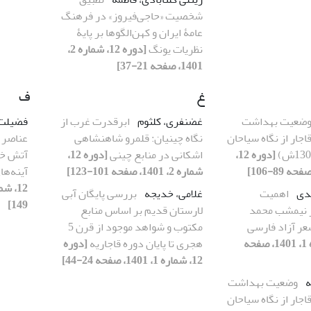
شخصیت «حاجی‌فیروز» در فرهنگ
عامۀ ایران و کهن‌الگوها بر پایۀ
نظریات یونگ
[دوره 12، شماره 2،
1401، صفحه 21-37]
غ
ف
ضعیت بهداشت
غضنفری، کلثوم
ابرقدرت غرب از
فضیلت،
جار از نگاه سیاحان
نگاه چینیان: قلمرو شاهنشاهی
عناصر د
[دوره 12،
اشکانی در منابع چینی
[دوره 12،
آتش خا
شماره 2، 1401، صفحه 101-123]
آینه‌ه
هدی
اهمیت
غلامی، خدیجه
بررسی پایگان آبی
149]
ز نیمشب محمد
لارستان قدیم بر اساس منابع
عر آزاد فارسی
مکتوب و شواهد موجود از قرن 5
[دوره 12، شماره 1، 1401، صفحه
هجری تا پایان دوره قاجاریه
[دوره
12، شماره 1، 1401، صفحه 24-44]
ه
وضعیت بهداشت
جار از نگاه سیاحان