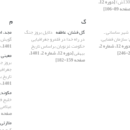
[دوره 12،
گ
م
شهر ساسانی ـ
گل فشان، عاطفه
دلایل بروز جنگ
مجد، ا
 سازمان فضایی،
در راه خدا در قلمرو جغرافیایی
گویش ن
[دوره 12، شماره 2،
حکومت غزنویان براساس تاریخ
1401، صفحه 39-58]
بیهقی
[دوره 12، شماره 2، 1401،
معینی 
صفحه 159-182]
بروز جن
جغرافی
تاریخ ب
1401، صفحه 159-182]
مکوندی،
خلیج فا
عیلامی
صفحه 150-168]
ملازئی،
کیچ و م