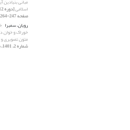
مبانی بنیادین آی
اسلامی
صفحه 247-264]
رویان، سمیرا
خ
خوراک و خوان در
متون تصویری و 
شماره 2، 1401، صفحه 183-206]