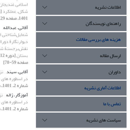
اسلامی غندیجان:
اطلاعات نشریه
شکل، عملکرد
1401، صفحه 229-246]
راهنمای نویسندگان
آقائی، عبدالله
شمایل‌شناختی ان
هزینه های بررسی مقالات
دیوارنگارۀ دورا
نقش‌برجستۀ شاه
بستان
ارسال مقاله
صفحه 59-78]
آقایی، سهند
نز
داوران
در اسطوره های ا
شماره 2، 1401، صفحه 207-227]
اطلاعات آماری نشریه
آموزگار، ژاله
نز
در اسطوره های ا
تماس با ما
شماره 2، 1401، صفحه 207-227]
سیاست های نشریه