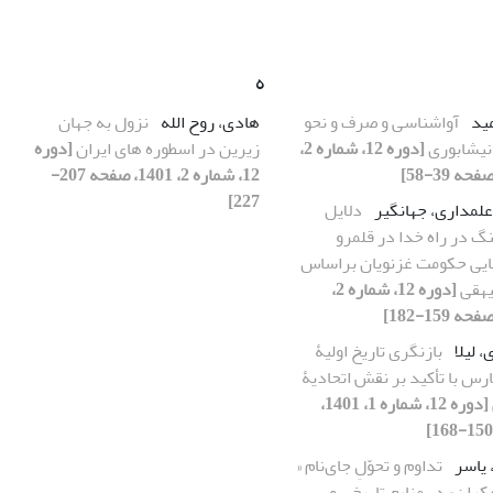
ه
مید
آواشناسی و صرف و نحو
هادی، روح الله
نزول به جهان
یشابوری
[دوره 12، شماره 2،
زیرین در اسطوره های ایران
[دوره
12، شماره 2، 1401، صفحه 207-
227]
علمداری، جهانگیر
دلایل
گ در راه خدا در قلمرو
ایی حکومت غزنویان براساس
یهقی
[دوره 12، شماره 2،
 لیلا
بازنگری تاریخ اولیۀ
رس با تأکید بر نقش اتحادیۀ
[دوره 12، شماره 1، 1401،
 یاسر
تداوم و تحوّلِ جای‌نام «
کران» در منابع تاریخی و