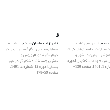
ق
 محمود
بررسی تطبیقی
قادرنژاد حمامیان، مهدی
مقایسۀ
استان در داستان‌های کوتاه
شمایل‌شناختی انگارۀ شکار میترا در
موش سیمین دانشور و
دیوارنگارۀ دورااروپوس و
ای مردم وداد سکاکینی
[دوره
نقش‌برجستۀ شاه شکارگر در تاق
12، شماره 1، 1401، صفحه 130-
بستان
[دوره 12، شماره 2، 1401،
صفحه 59-78]