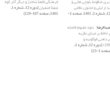
یری منظومۀ بلوچی هانی و
فرهنگی قلعۀ شاه‌دژ و دیگر آثار کوه
ید از لیلی و مجنون نظامی
صفۀ اصفهان
[دوره 12، شماره 1،
[دوره 12، شماره 2، 1401، صفحه 1-
1401، صفحه 107-129]
بدالرضا
نمود مفهوم فاصله
حافظ بر مبنای نظریه
 ذهنی فوکونیه و
[دوره 12، شماره 1،