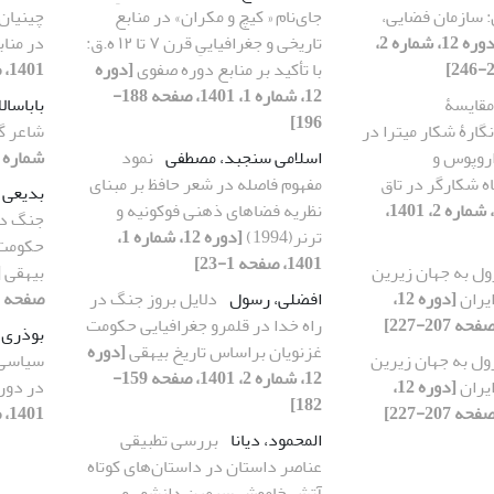
 سازمان فضایی،
جای‌نام « کیچ و مکران» در منابع
چینیان
[دوره 12، شماره 2،
تاریخی و جغرافیاییِ قرن ۷ تا ۱۲ ه.ق:
در منا
با تأکید بر منابع دوره صفوی
[دوره
1401، صفحه 101-123]
12، شماره 1، 1401، صفحه 188-
مقایسۀ
باباسال
196]
گارۀ شکار میترا در
شاعر گ
اروپوس و
اسلامی سنجبد، مصطفی
نمود
شماره 2، 1401، صفحه 79-100]
 شکارگر در تاق
مفهوم فاصله در شعر حافظ بر مبنای
بدیعی 
[دوره 12، شماره 2، 1401،
نظریه فضاهای ذهنی فوکونیه و
جنگ در 
ترنر(1994)
[دوره 12، شماره 1،
حکومت 
1401، صفحه 1-23]
ول به جهان زیرین
بیهقی
یران
[دوره 12،
افضلی، رسول
دلایل بروز جنگ در
صفحه 159-182]
راه خدا در قلمرو جغرافیایی حکومت
بوذری 
غزنویان براساس تاریخ بیهقی
[دوره
ول به جهان زیرین
سیاسی 
12، شماره 2، 1401، صفحه 159-
یران
[دوره 12،
در دور
182]
1401، صفحه 45-67]
المحمود، دیانا
بررسی تطبیقی
عناصر داستان در داستان‌های کوتاه
آتش خاموش سیمین دانشور و