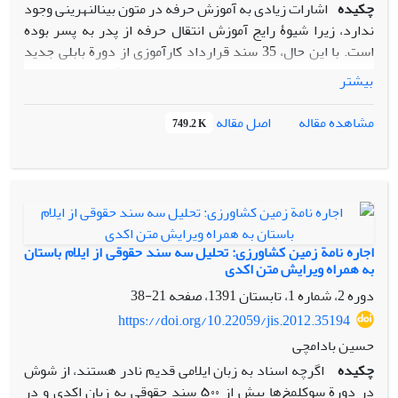
چکیده
اشارات زیادی به آموزش حرفه در متون بین­النهرینی وجود
ندارد، زیرا شیوۀ رایج آموزش انتقال حرفه از پدر به پسر بوده
است. با این حال، 35 سند قرارداد کارآموزی از دورة بابلی جدید
در دست است که پنجره­ای کم‌نظیر به دنیای آموزش حرفه­ای و
بیشتر
جنبه­های حقوقی و اقتصادی آن باز می­کند. مقالۀ حاضر، ضمن حرف­
نویسی و ترجمة 3 قرارداد کارآموزی از دورۀ هخامنشی، به بررسی
اصل مقاله
مشاهده مقاله
749.2 K
جنبه­های شکلی و ماهوی این اسناد می­پردازد. از دید شکلی اجزای
ضروری و اختیاری این قراردادها مطالعه می­شود و از دید ماهوی
موضوع و شرایط ضمن عقد و جنبه­های اقتصادی مورد بررسی قرار
می­گیرد. در مواردی افراد ثروتمند برای بالا بردن ارزش کار
بردگان خود اقدام به آموزش ایشان می­کردند و افراد عادی هم
می‌توانستند برای تأمین آینده­ای بهتر به آموزش حرفه­ای فرزندان
اجاره نامة زمین کشاورزی: تحلیل سه سند حقوقی از ایلام باستان
خود اقدام کنند. این قراردادها نقش کار شهروندان عادی و
به همراه ویرایش متن اکدی
تخصص حرفه­ای در اقتصاد بابل عصر هخامنشی را نشان می­دهند
دوره 2، شماره 1، تابستان 1391، صفحه
21-38
که بر مبنای نظام طبقاتی نبوده است.
https://doi.org/10.22059/jis.2012.35194
حسین بادامچی
چکیده
اگرچه اسناد به زبان ایلامی قدیم نادر هستند، از شوش
در دورة سوکل­مخ‌ها بیش از ۵۰۰ سند حقوقی به زبان اکدی و در