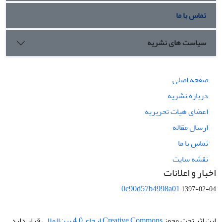
تماس با ما
سیاست های نشریه
صفحه اصلی
درباره نشریه
اعضای هیات تحریریه
ارسال مقاله
تماس با ما
نقشه سایت
اخبار و اعلانات
0c90d57b4998a01
1397-02-04
این اثر تحت مجوز
Creative Commons ارجاع 4.0 بین‌المللی
قرار دارد.