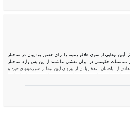
احی جنوبی کشور و جابه‌جایی مرکزیت قدرت دریایی خلیج‌فارس به هرموز
مزبور اهمیت جغرافیایی دماغة شیف را یادآوری کرده و بخشی از خلأ
وحوش شبه‌جزیرة بوشهر در سده‌های میانة ایران را برطرف می‌کند.
 آیین بودایی از سوی هلاکو زمینه را برای حضور بوداییان در ساختار
ر مناسبات حکومتی در ایران نقشی نداشتند از این پس وارد ساختار
دی از ایلخانان، عدۀ زیادی از پیروان آیین بودا از سرزمین­های چین و
 سراسر قلمرو ایلخانی بتکده­های بودایی بر پا کردند و به اجرای آیین
رو آیین بودا شدند و از مشاورت بوداییان بهره می­بردند، چنانکه هلاکو و
علاوه بر این، بوداییان در مناصب نظامی­ و حکومتی نیز به کار گرفته
ی به فعالیت خود ادامه دادند، ولی با مسلمان شدن غازان­خان اوضاع
مجبور به پذیرش اسلام یا ترک قلمرو ایلخانان نمود. اما پیش از آن
دست آورده بودند و در کارهای سیاسی و مذهبی صاحب نفوذ بودند.