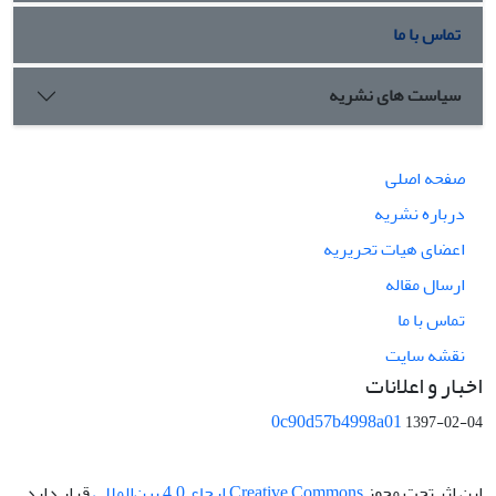
تماس با ما
سیاست های نشریه
صفحه اصلی
درباره نشریه
اعضای هیات تحریریه
ارسال مقاله
تماس با ما
نقشه سایت
اخبار و اعلانات
0c90d57b4998a01
1397-02-04
این اثر تحت مجوز
Creative Commons ارجاع 4.0 بین‌المللی
قرار دارد.