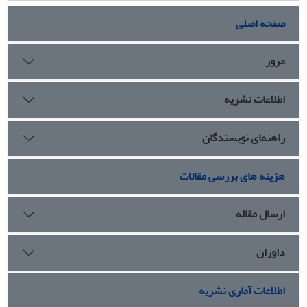
تحقیق گویای آن است که اسطوره در عصر سلجوقی نه‌تنها زوال
نیافت، بلکه با تبدیل شدن از یک باور قدسی به یک استراتژی
صفحه اصلی
هویتی، زیرساخت‌های لازم برای پیوستگی تاریخی ایران و انتقال
آن به ادوار پسین را فراهم آورد
مرور
اطلاعات نشریه
راهنمای نویسندگان
هزینه های بررسی مقالات
ارسال مقاله
داوران
اطلاعات آماری نشریه