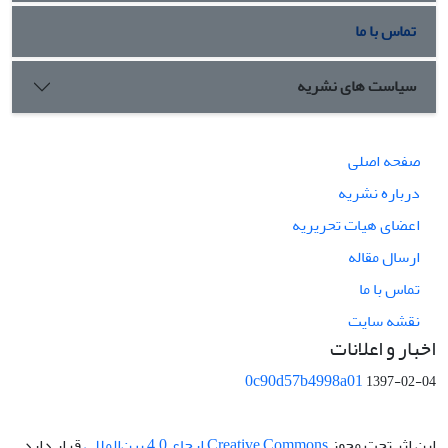
تماس با ما
سیاست های نشریه
صفحه اصلی
درباره نشریه
اعضای هیات تحریریه
ارسال مقاله
تماس با ما
نقشه سایت
اخبار و اعلانات
0c90d57b4998a01
1397-02-04
این اثر تحت مجوز
Creative Commons ارجاع 4.0 بین‌المللی
قرار دارد.