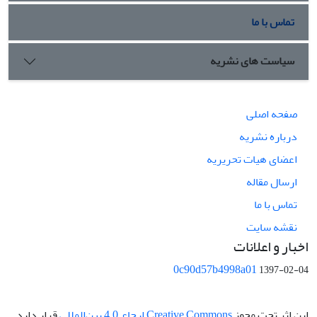
تماس با ما
سیاست های نشریه
صفحه اصلی
درباره نشریه
اعضای هیات تحریریه
ارسال مقاله
تماس با ما
نقشه سایت
اخبار و اعلانات
0c90d57b4998a01
1397-02-04
این اثر تحت مجوز
Creative Commons ارجاع 4.0 بین‌المللی
قرار دارد.