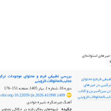
مهرهای استوانه‌ای
1
بررسی تطبیقی فرم و محتوای موجودات ترکیب
عجایب‌المخلوقات قزوینی
دوره 16، شماره 1، بهار 1405، صفحه
151-176
//doi.org/10.22059/jis.2026.411990.1409
آهنگ میرمنگره، شهره جوادی
چکیده
شیوه‌های به‌کاررفته در حکاکی تصاویر م