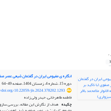
"
5
انگاره ی مفهومی ایران در گفتمان شیعی عصر صفوی
دوره 15، شماره 4، زمستان 1404، صفحه
49-64
//doi.org/10.22059/jis.2024.378202.1293
فاطمه طاهرخانی، حیدر ولی زاده
چکیده
هدف از نگارش این مقاله، بررسی سازو 
مفهوم "ایران" در عصر صفویه شد. اهمیت پردا