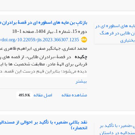
قرار داده است تا با این خوانش مفاهیم استعم
شود. در این تحقیق سفرنامه‌های رافائل دومانس،
جنبه‌های فرهنگی و اجتماعی در بازخورد و مواجه
بازتابِ بن مایه های اسطوره ای در قصۀ برادران 
دوره 15، شماره 1، بهار 1404، صفحه
1-18
مشارکت اجرایی: رویکرد تعاملی. روش تحقیق، 
//doi.org/10.22059/jis.2023.366307.1235
فیش‌برداری انجام شده و روش تحلیل داده‌ها ب
محمد انصاری، جهانگیر صفری، ابراهیم ظاهری عب
چکیده
در قصۀ «برادران طلایی»، از قصه های ر
قربانی برای الهۀ مادر، مطابقت شخصیت‏ ها با ا
دیده می‌شود؛ بنابراین فهم درست این قصه، در
اسنادی و رویکرد توصیفی تحلیلی به بررسی آن‏ ها
بیشتر
پژوهش نشان می ‏دهد اسطورۀ کلان در این قصه، از
از نشانه­ های آن مانند ازدواج با قنات در م
اصل مقاله
مشاهده مقاله
495.9 K
دگردیسی یافتۀ ایزدان است یا می‏توان گفت ایزد
با توجه به دو چهرۀ اهورایی و اهریمنی‏اش، مانند
قدرت پیکرگردانی و تبدیل کردن قهرمان به 
قصه، مانند کشتن جوان/درویش بر سر چشمه، ریش
نقد بلاغیِ «ضمیر» با تأکید بر احوالی از مسندال
انحصار»)
نماد اسطوره‏ای جاودانگی است، برون‌همسری 