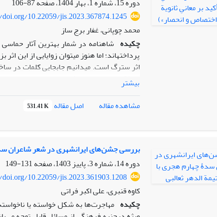
ازدواج‏ های اسطوره ‏ای دارد.
دوره 15، شماره 1، بهار 1404، صفحه
87-106
//doi.org/10.22059/jis.2023.367874.1245
محمد چوپانی، غفار برج ساز
چکیده
شاهنامه در شمار بهترین آثار حماسی 
پرداخته­اند؛ اما هنوز می­­توان زوایایی از این اث
اثر سترگ است­. می­دانیم جابجایی کلمات در
ساخت
رابطة مستقیم و تعیین­کننده­ای دارد. «ضمیر» ن
بیشتر
قسمت­های مهم جمله از خاصیت دستوری عدول می­کند
کمک­می­کند؛ از این رو، هدف­ این پژوهش بررسی 
اصل مقاله
مشاهده مقاله
531.41 K
است و پرسش اصلی­ این است که ضمیر در جایگاه 
ویژه­ای ایفا کرده است؟ پژوهش­ حاضر­ به صورت ­ک
دهد که شاعر با استفاده از شیوه­ها، ­امکانات و سا
ثانویة­ اطمینان­بخشی، قطعیت و منحصر
کنندگی، در 
بررسی جشن‌های ایرانشهری در شعر شاعران سدۀ چ
را از حالت تردید و انکار خارج کند و در ذهن او
دوره 14، شماره 3، پاییز 1403، صفحه
131-149
پذیرش و همراهی او را فراهم سازد، سپس از راه تش
//doi.org/10.22059/jis.2023.361903.1208
دریافت و نظر خود همراه سازد.
کاوه قنبری، علی اکبر فراتی
چکیده
مهاجرت‌ها به شکل خواسته یا ناخواسته
ویژه درجنبه فرهنگی از مسائل قابل توجه می‌باش