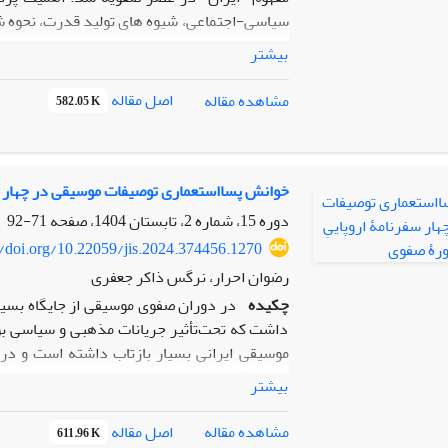
سیاسی-اجتماعی، شیوه های تولید قدرت، نحوه ش
بیشتر
نگاشته و به شاه عباس دوم تقدیم شده است کتاب 
مکرر واژه ایران، نمونه مناسبی برای بررسی نحو
اصل مقاله
مشاهده مقاله
582.05 K
است. با خوانش این متن مطابق با رهیافت تاریخ
حاصل شد: مفهوم ایران به گسترده ترین صورت م
کلیه ظرفیت های گفتمانی و معنایی موجود درآن
سیاسی دولت فراگیر و نوظهور صفویه به کار گرفت
خوانش پسااستعماری توصیفات موسیقی در چهار س
متن، احضار گشته اند. به واقع، تشیع به مثابه 
دوره 15، شماره 2، تابستان 1404، صفحه
71-92
سویی یک سطح معنایی نو که همان تشیع است نی
//doi.org/10.22059/jis.2024.374456.1270
مجدد ایران در دو صورت عینی و ذهنی دولت متم
رضوان احرار، نرگس ذاکر جعفری
چکیده
در دوران صفوی موسیقی از جایگاه بسیار
داشت که تحت‌تأثیر‌ جریانات مذهبی و سیاسی بو
موسیقی ایرانی بسیار بازتاب داشته است و در 
شایستگی موسیقی ایرانی دیده شده است. در
بیشتر
موسیقی ایرانی داشته‌اند؛ برای پیگیری و دس
ویژگی‌های توصیفات موسیقایی متفاوتی هستند ر
اصل مقاله
مشاهده مقاله
611.96 K