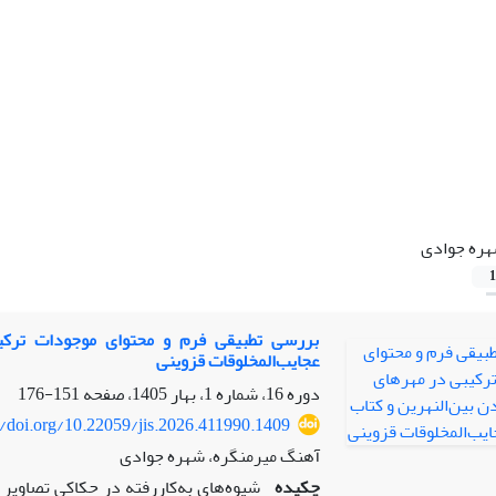
ره جوادی
1
بررسی تطبیقی فرم و محتوای موجودات ترکیب
عجایب‌المخلوقات قزوینی
دوره 16، شماره 1، بهار 1405، صفحه
151-176
//doi.org/10.22059/jis.2026.411990.1409
آهنگ میرمنگره، شهره جوادی
چکیده
شیوه‌های به‌کاررفته در حکاکی تصاویر م