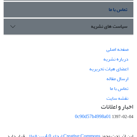
تماس با ما
سیاست های نشریه
صفحه اصلی
درباره نشریه
اعضای هیات تحریریه
ارسال مقاله
تماس با ما
نقشه سایت
اخبار و اعلانات
0c90d57b4998a01
1397-02-04
این اثر تحت مجوز
Creative Commons ارجاع 4.0 بین‌المللی
قرار دارد.