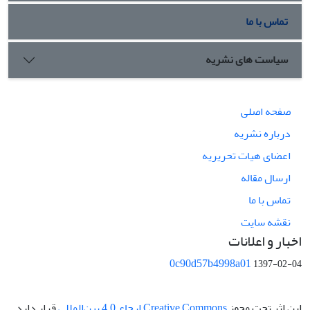
تماس با ما
سیاست های نشریه
صفحه اصلی
درباره نشریه
اعضای هیات تحریریه
ارسال مقاله
تماس با ما
نقشه سایت
اخبار و اعلانات
0c90d57b4998a01
1397-02-04
این اثر تحت مجوز
Creative Commons ارجاع 4.0 بین‌المللی
قرار دارد.