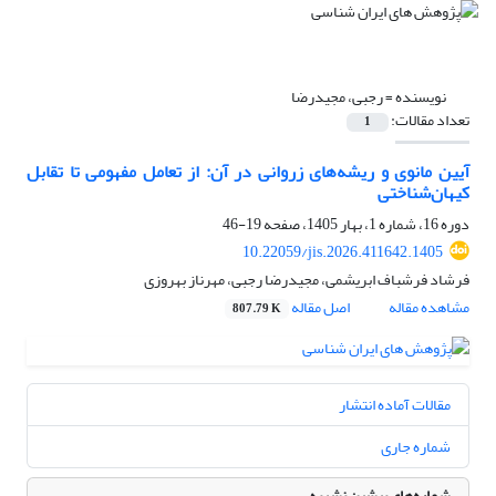
نویسنده =
رجبی، مجیدرضا
تعداد مقالات:
1
آیین مانوی و ریشه‌های زروانی در آن: از تعامل مفهومی تا تقابل
کیهان‌شناختی
دوره 16، شماره 1، بهار 1405، صفحه
19-46
10.22059/jis.2026.411642.1405
فرشاد فرشباف ابریشمی، مجیدرضا رجبی، مهرناز بهروزی
مشاهده مقاله
اصل مقاله
807.79 K
مقالات آماده انتشار
شماره جاری
شماره‌های پیشین نشریه