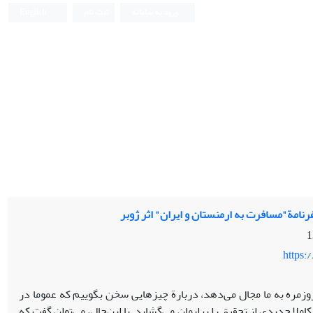
ورود به سامانه
ثبت نام
English
رنامة"مسافرت به ارمنستان و ایران" اثر ژوبر
https:
وزمره به ما مجال می‌دهد، دربارة چیزهایی سخن بگوییم که عموما در
لا جدیدی از تحقیق را برایمان می‌گشاید. با این‌حال، می‌توان گفت که