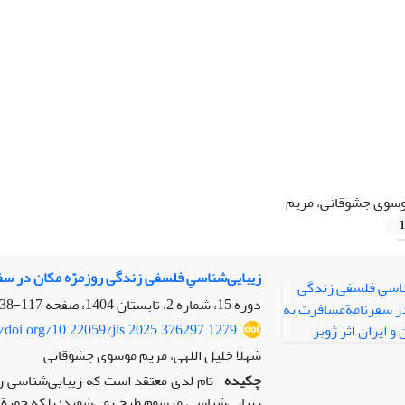
سوی جشوقانی، مریم
1
زیبایی‌شناسیِ فلسفی زندگی روزمرّه مکان در سف
دوره 15، شماره 2، تابستان 1404، صفحه
117-138
//doi.org/10.22059/jis.2025.376297.1279
شهلا خلیل اللهی، مریم موسوی جشوقانی
چکیده
تام لدی معتقد است که زیبایی‌شناسی ر
زیبایی‌شناسی مرسوم طرح نمی‌شوند؛ بلکه حوزة کام