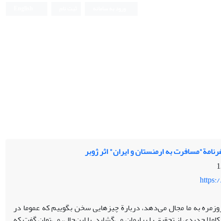
ورود به سامانه
ثبت نام
English
رنامة"مسافرت به ارمنستان و ایران" اثر ژوبر
https:
وزمره به ما مجال می‌دهد، دربارة چیزهایی سخن بگوییم که عموما در
لا جدیدی از تحقیق را برایمان می‌گشاید. با این‌حال، می‌توان گفت که