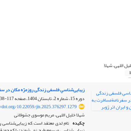
یل اللهی، شهلا
1
زیبایی‌شناسیِ فلسفی زندگی روزمرّه مکان در سف
دوره 15، شماره 2، تابستان 1404، صفحه
117-138
//doi.org/10.22059/jis.2025.376297.1279
شهلا خلیل اللهی، مریم موسوی جشوقانی
چکیده
تام لدی معتقد است که زیبایی‌شناسی ر
زیبایی‌شناسی مرسوم طرح نمی‌شوند؛ بلکه حوزة کام