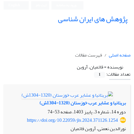
ورود به سامانه
ثبت نام
English
پژوهش های ایران شناسی
صفحه اصلی
فهرست مقالات
نویسنده =
قائمیان، آروین
تعداد مقالات:
1
بریتانیا و عشایر عرب خوزستان (1320-1304ش)
دوره 14، شماره 3، پاییز 1403، صفحه
53-74
https://doi.org/10.22059/jis.2024.371126.1254
نورالدین نعمتی، آروین قائمیان