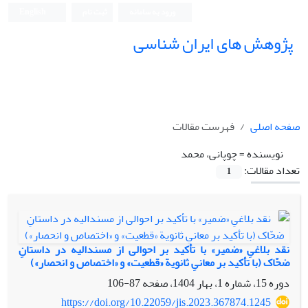
ورود به سامانه
ثبت نام
English
پژوهش های ایران شناسی
صفحه اصلی
فهرست مقالات
نویسنده =
چوپانی، محمد
تعداد مقالات:
1
نقد بلاغیِ «ضمیر» با تأکید بر احوالی از مسندالیه در داستانِ
ضحّاک (با تأکید بر معانیِ ثانویة «قطعیت» و «اختصاص و انحصار»)
دوره 15، شماره 1، بهار 1404، صفحه
87-106
https://doi.org/10.22059/jis.2023.367874.1245