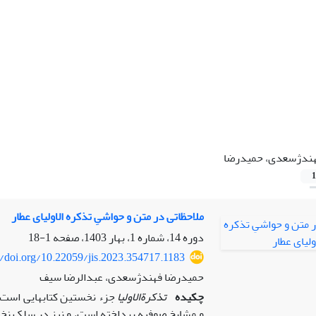
ندژسعدی، حمیدرضا
1
ملاحظاتی در متن و حواشیِ تذکره الاولیای عطار
دوره 14، شماره 1، بهار 1403، صفحه
1-18
//doi.org/10.22059/jis.2023.354717.1183
حمیدرضا فهندژسعدی، عبدالرضا سیف
چکیده
تذکرة‏الاولیا
جزء نخستین کتاب‏هایی است 
و مشایخ صوفیه پرداخته است، و نیز در سلک ن