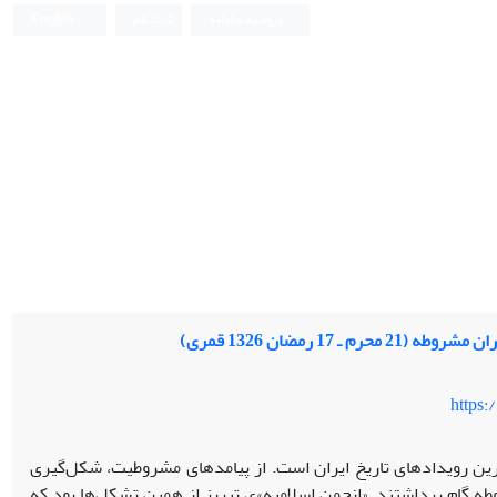
ورود به سامانه
ثبت نام
English
17 رمضان 1326 قمری)
https:
 رویدادهای تاریخ ایران است. از پیامدهای مشروطیت، شکل‌گیری
طه گام برداشتند. «انجمن اسلامیه»ی تبریز از همین تشکل‌ها بود که