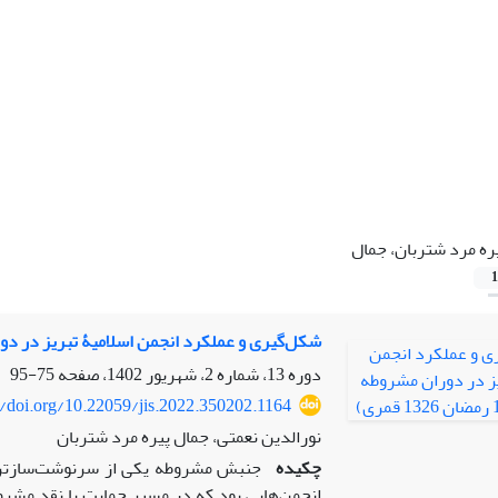
ره مرد شتربان، جمال
1
شکل‌گیری و عملکرد انجمن اسلامیۀ تبریز در دوران مشروطه (21 محرم ـ 
دوره 13، شماره 2، شهریور 1402، صفحه
75-95
//doi.org/10.22059/jis.2022.350202.1164
نورالدین نعمتی، جمال پیره مرد شتربان
چکیده
جنبش مشروطه یکی از سرنوشت‌سازترین
انجمن‌هایی بود که در مسیر حمایت یا نقد مشرو