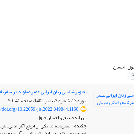
ول، احسان
1
تصویرشناسی زنان ایرانی عصر صفویه در سفرنام
دوره 13، شماره 3، پاییز 1402، صفحه
41-59
//doi.org/10.22059/jis.2022.349844.1160
فرزانه صنیعی، احسان قبول
چکیده
سفرنامه ‏ها یکی از انواع آثار ادبی‌ـ ت
توصیف می‏ کند. در این پژوهش، برآنیم به بر