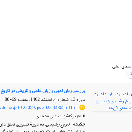
مدی، علی
1
بررسی زبان ادبی و زبان علمی و تاریخی در تاری
دوره 13، شماره 4، اسفند 1402، صفحه
69-88
//doi.org/10.22059/jis.2022.348655.1151
الهام ترکاشوند، علی محمدی
چکیده
تاریخ رشیدی
، به دورة تیموری تعلق دار
و کشمکش‌هایی است که برای برخی از نوادگان چن