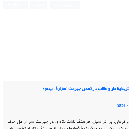
ورود به سامانه
ثبت نام
English
ایۀ مار و عقاب در تمدن جیرفت (هزارۀ 3پ.م)
https:
وب شرق کرمان، بر اثر سیل، فرهنگ ناشناخته‌ای در جیرفت سر از دل خاک
دید که هرکدام در برگیرندۀ گوشه‌ای نهان از فرهنگ ناشناختۀ مردمان