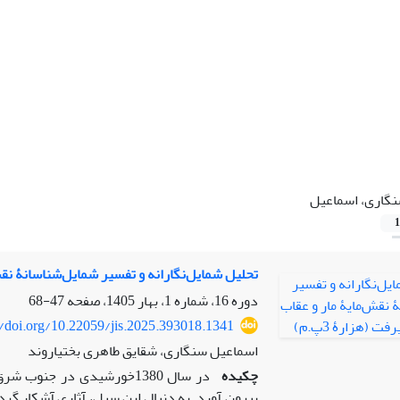
گاری، اسماعیل
1
تحلیل شمایل‌نگارانه و تفسیر شمایل‌شناسانۀ نقش‌م
دوره 16، شماره 1، بهار 1405، صفحه
47-68
//doi.org/10.22059/jis.2025.393018.1341
اسماعیل سنگاری، شقایق طاهری بختیاروند
چکیده
در سال 1380خورشیدی در جن
بیرون آورد. به دنبال این سیل، آثاری آشکار گر