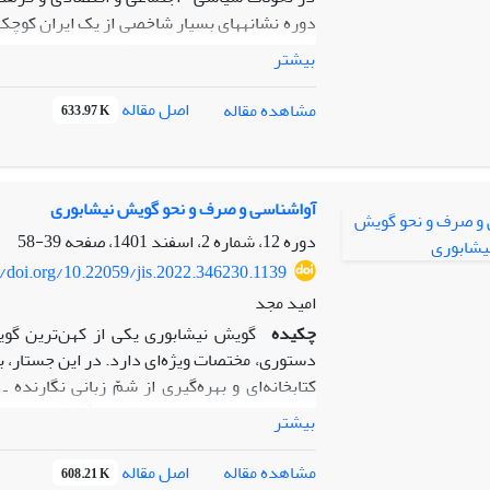
واقع می ‎توان با بررسی و درک تحولات و ر
بیشتر
های محلی و... است که از نیشابور و تحولات سی
اصل مقاله
مشاهده مقاله
633.97 K
نیشابور نشان از توسعه‌ای متوازن و نسبتا سریع در فاصله سده‎های سوم تا ششم هجری
توازن همه جانبه در حیطه های سیاسی، اقتصاد
ایران در این شهر مانند مرکزیت سیاسی، شکل گ
آواشناسی و صرف و نحو گویش نیشابوری
نیشابور را به چهار بخش مجزای تاریخ سیاسی با
دوره 12، شماره 2، اسفند 1401، صفحه
39-58
مغول ها، تاریخ اجتماعی پس از اسلام ، تاریخ اق
//doi.org/10.22059/jis.2022.346230.1139
را بررسی کرده‌ایم.
امید مجد
چکیده
گویش نیشابوری یکی از کهن‌ترین گویش
دستوری، مختصات ویژه‌ای دارد. در این جستار، به
کتابخانه‌ای و بهره‌گیری از شمّ زبانی نگارند
توصیف و تبیین انواع واج‌های این گویش پرداخته
بیشتر
و تقسیم‌بندی کرده‌ایم. در ادامه، مبحث پسوند
اصل مقاله
مشاهده مقاله
608.21 K