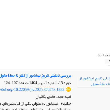
د، امید
2
بررسی تحلیلی تاریخ نیشابور از آغاز تا حملۀ مغول
دوره 15، شماره 1، بهار 1404، صفحه
107-124
//doi.org/10.22059/jis.2025.376753.1282
امید مجد، هادی بکائیان
چکیده
در تحولات سیاسی- اجتماعی و اقتصادی و فرهنگی