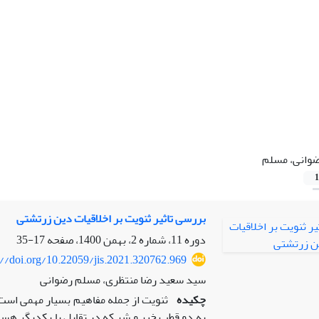
وانی، مسلم
1
بررسی تاثیر ثنویت بر اخلاقیات دین زرتشتی
دوره 11، شماره 2، بهمن 1400، صفحه
17-35
://doi.org/10.22059/jis.2021.320762.969
سید سعید رضا منتظری، مسلم رضوانی
چکیده
ثنویت از جمله مفاهیم بسیار مهمی است 
به دو قطب خیر و شر که در تقابل با یکدیگر هس