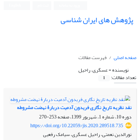
ورود به سامانه
ثبت نام
English
پژوهش های ایران شناسی
صفحه اصلی
فهرست مقالات
نویسنده =
عسگری، راحیل
تعداد مقالات:
1
نقد نظریه تاریخ نگاری فریدون آدمیت دربارۀ نهضت مشروطه
دوره 10، شماره 1، شهریور 1399، صفحه
253-270
https://doi.org/10.22059/jis.2020.289518.735
نورالدین نعمتی، راحیل عسگری، سیامک رفعیی