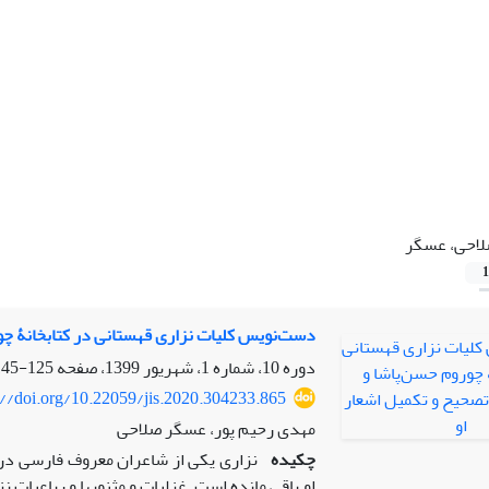
احی، عسگر
1
دست‌نویس کلیات نزاری قهستانی در کتابخانۀ چو
دوره 10، شماره 1، شهریور 1399، صفحه
125-145
://doi.org/10.22059/jis.2020.304233.865
مهدی رحیم پور، عسگر صلاحی
چکیده
نزاری یکی از شاعران معروف فارسی در 
او باقی مانده است. غزلیات و مثنویها و رباعیات ن