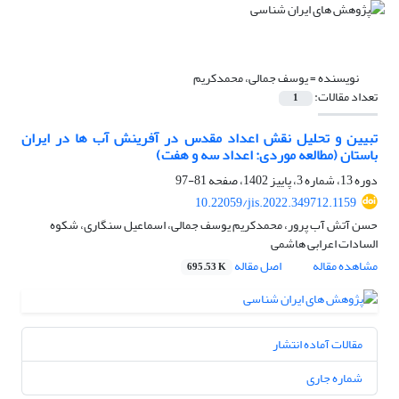
نویسنده =
یوسف جمالی، محمدکریم
تعداد مقالات:
1
تبیین و تحلیل نقش اعداد مقدس در آفرینش آب ها در ایران
باستان (مطالعه موردی: اعداد سه و هفت)
دوره 13، شماره 3، پاییز 1402، صفحه
81-97
10.22059/jis.2022.349712.1159
حسن آتش آب پرور، محمدکریم یوسف جمالی، اسماعیل سنگاری، شکوه
السادات اعرابی هاشمی
مشاهده مقاله
اصل مقاله
695.53 K
مقالات آماده انتشار
شماره جاری