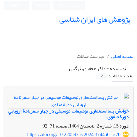
ورود به سامانه
ثبت نام
English
پژوهش های ایران شناسی
صفحه اصلی
فهرست مقالات
نویسنده =
ذاکر جعفری، نرگس
تعداد مقالات:
2
خوانش پسااستعماری توصیفات موسیقی در چهار سفرنامۀ اروپاییِ
دورۀ صفوی
دوره 15، شماره 2، تابستان 1404، صفحه
71-92
https://doi.org/10.22059/jis.2024.374456.1270