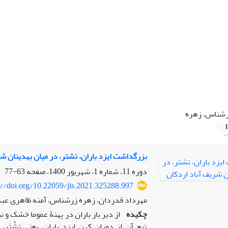
شناس، زهره
1
بزرگداشت ایزد باران، تشتر، در میان بهدینان شر
دوره 11، شماره 1، شهریور 1400، صفحه
63-77
://doi.org/10.22059/jis.2021.325288.997
مهرداد قدردان، زهره زرشناس، آمنه ظاهری عب
چکیده
از دیر باز باران در پهنۀ عموما خشک و
تبع آن از دوران کهن ایزد باران، یعنی تشْتَ