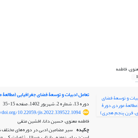
نوی، فاطمه
1
تعامل ادبیات و توسعۀ فضای جغرافیایی (مطالعۀ
دوره 13، شماره 2، شهریور 1402، صفحه
15-35
//doi.org/10.22059/jis.2022.339522.1094
فاطمه معنوی، حسین دانا، افشین متقی
چکیده
سیر مضامین ادبی در دوره‌های مختلف شعر 
است؛ برای نمونه، بازتاب مسائل ژئوپلیتیکیِ م