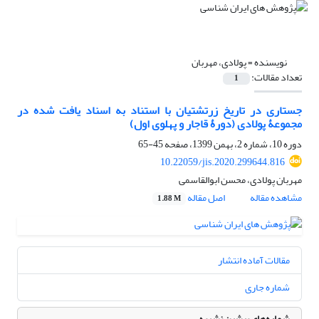
نویسنده =
پولادی، مهربان
تعداد مقالات:
1
جستاری در تاریخ زرتشتیان با استناد به اسناد یافت شده در
مجموعۀ پولادی (دورۀ قاجار و پهلوی اول)
دوره 10، شماره 2، بهمن 1399، صفحه
45-65
10.22059/jis.2020.299644.816
مهربان پولادی، محسن ابوالقاسمی
مشاهده مقاله
اصل مقاله
1.88 M
مقالات آماده انتشار
شماره جاری
شماره‌های پیشین نشریه