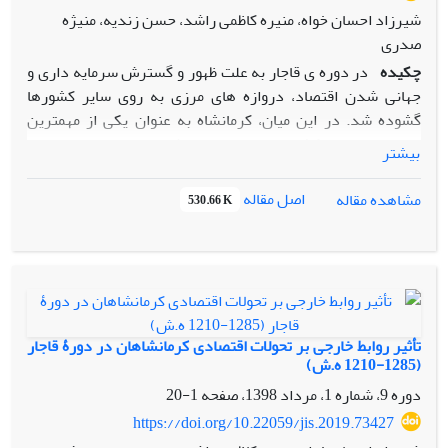
شیرزاد احسان خواه، منیره کاظمی راشد، حسن زندیه، منیژه
صدری
چکیده
در دوره ی قاجار به علت ظهور و گسترش سرمایه داری و
جهانی شدن اقتصاد، دروازه های مرزی به روی سایر کشورها
گشوده شد. در این میان، کرمانشاه به عنوان یکی از مهمترین
مسیرها ی مرزی کشور، سهم بسزایی داشت. و در تقابل و تعامل با
بیشتر
دولت عثمانی و از آن طریق، در پیوند با سایر کشورهای اروپایی
قرار گرفت. ورود نمایندگان کشورهای خارجی (تجار، مستشرقین،
اصل مقاله
مشاهده مقاله
530.66 K
مسیونرهای مذهبی،و...) تأسیس اداراتی چون( تلگراف، بانک،
کنسولگری و ...) واردات کالاهای غربی ( پارچه های انگلیسی،
دخانیات ترکیه، آبجوهای دانمارکی و... ) سبب شد تا مظاهر
فرهنگ غربی در این ایالت رواج یابد. ساختار جدید شهری و
معماری، زمینه های گسترش بیشتر تشیع، معرفی آثار باستانی در
سطح جهانی و... از دیگر پیامدهای فرهنگی این روابط بود. این
تأثیر روابط خارجی بر تحولات اقتصادی کرمانشاهان در دورۀ قاجار
پژوهش، به استناد سفرنامه ها، خاطرات، وسایر منابع به روش
(1285-1210 ه.ش)
تحلیلی – توصیفی و کتابخانه ای انجام شده است. هدف از این
دوره 9، شماره 1، مرداد 1398، صفحه
1-20
پژوهش بررسی تحولات فرهنگی ایالت کرمانشاهان در پیوند با
https://doi.org/10.22059/jis.2019.73427
روابط خارجی در یکی از مهم ترین ادوار تاریخ ایران می باشد. یافته