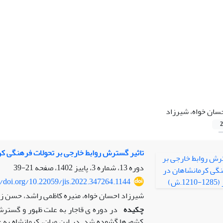
سان خواه، شیرزاد
2
تاثیر گسترش روابط خارجی بر تحولات فرهنگی کرمانشاهان 
دوره 13، شماره 3، پاییز 1402، صفحه
21-39
//doi.org/10.22059/jis.2022.347264.1144
شیرزاد احسان خواه، منیره کاظمی راشد، حسن ز
چکیده
در دوره ی قاجار به علت ظهور و گسترش
کشورها گشوده شد. در این میان، کرمانشاه به 