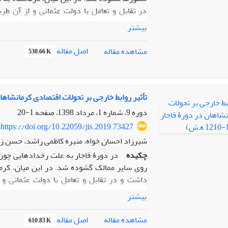
در تقابل و تعامل با دولت عثمانی و از آن طری
کشورهای خارجی (تجار، مستشرقین، مسیونرهای م
بیشتر
واردات کالاهای غربی ( پارچه های انگلیسی، دخا
در این ایالت رواج یابد. ساختار جدید شهری و 
اصل مقاله
مشاهده مقاله
530.66 K
جهانی و... از دیگر پیامدهای فرهنگی این روابط 
تحلیلی – توصیفی و کتابخانه ای انجام شده اس
پیوند با روابط خارجی در یکی از مهم ترین ادوار
کشورهای اروپایی و عثمانی، سبب بروز تحولات
تأثیر روابط خارجی بر تحولات اقتصادی کرمانشاهان در دورۀ ق
آموزشی جدید ، شکل گیری گویش کرمانشاهی و .
دوره 9، شماره 1، مرداد 1398، صفحه
1-20
https://doi.org/10.22059/jis.2019.73427
شیرزاد احسان خواه، منیره کاظمی راشد، حسن ز
چکیده
در دورۀ­ قاجار به علت رخدادهایی چون
روی سایر ممالک گشوده شد. در این میان، کرم
داشت و در تقابل و تعامل با دولت عثمانی و ا
زیرساخت‌های اقتصادی، رونق تجارت، ورود افراد 
بیشتر
از پیامدهای اقتصادی این روابط بود. این پژوهش
توصیفی و کتابخانه‌ای انجام‌شده است. هدف از ا
اصل مقاله
مشاهده مقاله
610.83 K