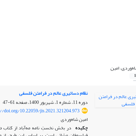
ه‌وردی، امین
1
نظام دساتیری عالم در فرامتن فلسفی
دوره 11، شماره 1، شهریور 1400، صفحه
61-47
://doi.org/10.22059/jis.2021.321204.973
امین شاه‌وردی
چکیده
در بخش نخستِ نامه مه‌آباد از کتاب
د
فیلسوفان مشائی است. بر اساس این طرح، از مب