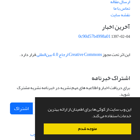
ارسال مقاله
تماس با ما
نقشه سایت
آخرین اخبار
0c90d57b4998a01
1397-02-04
این اثر تحت مجوز
Creative Commons ارجاع 4.0 بین‌المللی
قرار دارد.
اشتراک خبرنامه
برای دریافت اخبار و اطلاعیه های مهم نشریه در خبرنامه نشریه مشترک
شوید.
اشتراک
این وب سایت از کوکی ها برای اطمینان از ارائه بهترین
خدمات استفاده می کند.
متوجه شدم
سامانه مدیریت نشریات علمی.
طراحی و پیاده سازی از
سیناوب