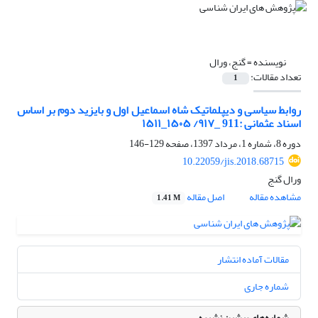
نویسنده =
گنج، ورال
تعداد مقالات:
1
روابط سیاسى و دیپلماتیک شاه اسماعیل اول و بایزید دوم بر اساس
اسناد عثمانی :911 _۹۱۷/ ۱۵۰۵_۱۵۱۱
دوره 8، شماره 1، مرداد 1397، صفحه
129-146
10.22059/jis.2018.68715
ورال گنج
مشاهده مقاله
اصل مقاله
1.41 M
مقالات آماده انتشار
شماره جاری
شماره‌های پیشین نشریه