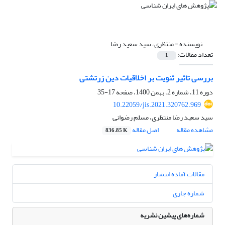
نویسنده =
منتظری، سید سعید رضا
تعداد مقالات:
1
بررسی تاثیر ثنویت بر اخلاقیات دین زرتشتی
دوره 11، شماره 2، بهمن 1400، صفحه
17-35
10.22059/jis.2021.320762.969
سید سعید رضا منتظری، مسلم رضوانی
مشاهده مقاله
اصل مقاله
836.85 K
مقالات آماده انتشار
شماره جاری
شماره‌های پیشین نشریه