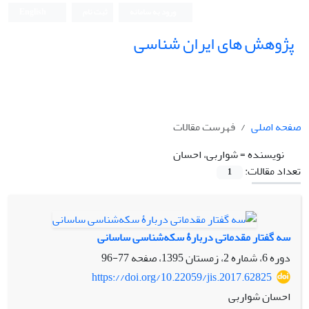
ورود به سامانه
ثبت نام
English
پژوهش های ایران شناسی
صفحه اصلی
فهرست مقالات
نویسنده =
شواربی، احسان
تعداد مقالات:
1
سه گفتار مقدماتی دربارۀ سکه‌شناسی ساسانی
دوره 6، شماره 2، زمستان 1395، صفحه
77-96
https://doi.org/10.22059/jis.2017.62825
احسان شواربی