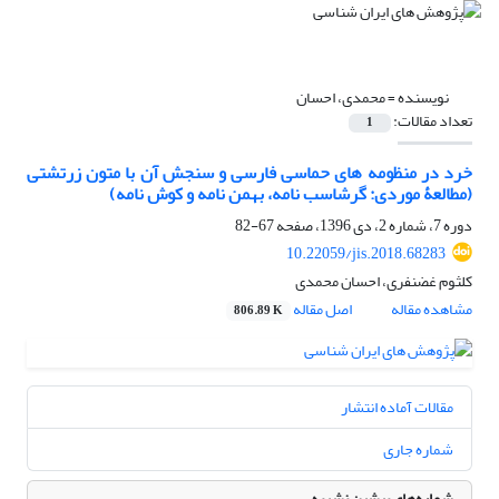
نویسنده =
محمدی، احسان
تعداد مقالات:
1
خرد در منظومه های حماسی فارسی و سنجش آن با متون زرتشتی
(مطالعۀ موردی: گرشاسب نامه، بهمن نامه و کوش نامه)
دوره 7، شماره 2، دی 1396، صفحه
67-82
10.22059/jis.2018.68283
کلثوم غضنفری، احسان محمدی
مشاهده مقاله
اصل مقاله
806.89 K
مقالات آماده انتشار
شماره جاری
شماره‌های پیشین نشریه