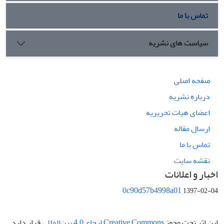
تماس با ما
سیاست های نشریه
صفحه اصلی
درباره نشریه
اعضای هیات تحریریه
ارسال مقاله
تماس با ما
نقشه سایت
اخبار و اعلانات
0c90d57b4998a01
1397-02-04
این اثر تحت مجوز
Creative Commons ارجاع 4.0 بین‌المللی
قرار دارد.