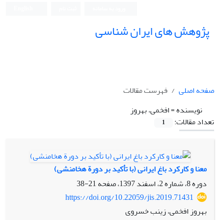
ورود به سامانه
ثبت نام
English
پژوهش های ایران شناسی
صفحه اصلی
فهرست مقالات
نویسنده =
افخمی، بهروز
تعداد مقالات:
1
معنا و کارکرد باغ ایرانی (با تأکید بر دورة هخامنشی)
دوره 8، شماره 2، اسفند 1397، صفحه
21-38
https://doi.org/10.22059/jis.2019.71431
بهروز افخمی، زینب خسروی