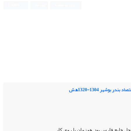
ورود به سامانه
ثبت نام
English
 بوشهر 1304-1320ﻫ.ش
احل خلیج فارس بود. همزمان با روی کار