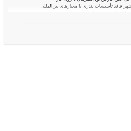
شهر فاقد تأسیسات بندری با معیارهای بین‌المللی
کثر شرکت‌های تجاری خارجی و تجار
این بندر استفاده می‌کردند. در دورۀ
شور اتخاذ و اعمال شد. بخش قابل توجهی از
بخشی از سیاست‌های اقتصادی دولت باعث
سات ارتباطی در مقابل بندر بوشهر شد. بخشی
 مانند انحصار تجارت خارجی، نیز باعث
وز‌افزون آن شد. این پژوهش علت جابجایی
را در راهبرد اقتصادی دورۀ پهلوی اول
شد آماری تجارت بوشهر را نشان می‌دهند،
ارجی بندر بوشهر به دلیل بالا رفتن حجم
راسری و از قِبَل شکوفایی تجاری بندر
اقتصادی دولت مرکزی، بندر خرمشهر به بندر
و سهم بندر بوشهر از سیاست‌های اقتصادی
مانی