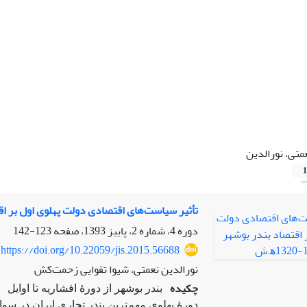
متی، نورالدین
1
تأثیر سیاست‌های اقتصادی دولت پهلوی اول بر اقتصاد بندر
دوره 4، شماره 2، پاییز 1393، صفحه
123-142
https://doi.org/10.22059/jis.2015.56688
نورالدین نعمتی، شیوا تقوایی زحمت‌کش
چکیده
بندر بوشهر از دورۀ افشاریه تا اوایل
دورۀ پهلوی مهم‌ترین بندر تجاری ایران در سو