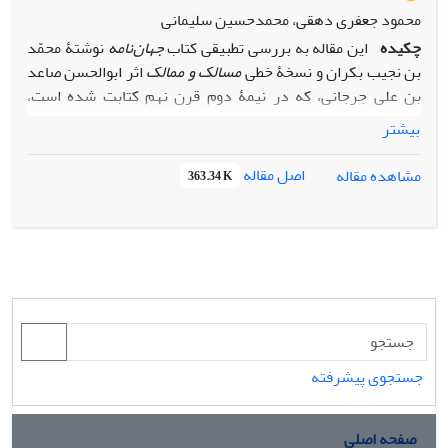
محمود جعفری دهقی، محمدحسین سلیمانی
چکیده
این مقاله به بررسی تطبیقی کتاب
جهان‌نامه
نوشتۀ محمّد
بن نجیب بکران و نسخۀ خطی
مسالک و ممالک
اثر ابوالحسن صاعد
بن علی جرجانی، که در نیمۀ دوم قرن نهم کتابت شده است،
می‌پردازد. از این بررسی تطبیقی معلوم می شود که جرجانی
بیشتر
بسیاری از مطالب خود را از
جهان‌نامه
گرفته است و با این حال، به
سبب بیشتر بودن نسخه‌های
مسالک
جرجانی نسبت به متن
اصل مقاله
مشاهده مقاله
363.34 K
جهان‌نامه،
می‌توان بعضی اغلاط متن و نسخه‌های
جهان‌نامه
را
تصحیح کرد، ضمن آنکه از
جهان‌نامه
هم می‌توان در تصحیح متن
مسالک
جرجانی کمک گرفت.
جستجوی پیشرفته
صفحه اصلی