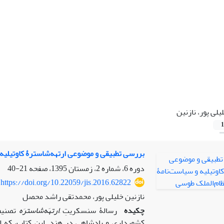
یلی پور، نازنین
1
بررسی تطبیقی‌ و موضوعی ارتهه‌شاسترۀ کاوتیلیه
دوره 6، شماره 2، زمستان 1395، صفحه
21-40
https://doi.org/10.22059/jis.2016.62822
نازنین خلیلی پور، محمدتقی راشد محصل
چکیده
رسالۀ سنسکریتِ َ
ارتهَه‌شاسترَه
تصنیف 
کشورداری و پادشاهی در هند. این کتاب، که ا