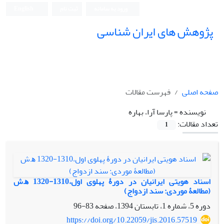
ورود به سامانه
ثبت نام
English
پژوهش های ایران شناسی
صفحه اصلی
فهرست مقالات
نویسنده =
پارسا آرا، بهاره
تعداد مقالات:
1
اسناد هویتی ایرانیان در دورۀ پهلوی اول،1310-1320 ﻫ.ش
(مطالعۀ موردی: سند ازدواج)
دوره 5، شماره 1، تابستان 1394، صفحه
83-96
https://doi.org/10.22059/jis.2016.57519