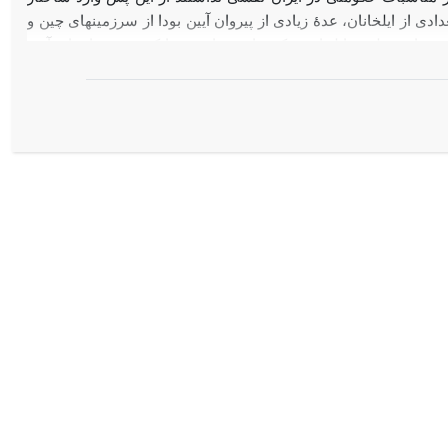
دی از ایلخانان، عدۀ زیادی از پیروان آیین بودا از سرزمین­های چین و
 سراسر قلمرو ایلخانی بتکده­های بودایی بر پا کردند و به اجرای آیین
رو آیین بودا شدند و از مشاورت بوداییان بهره می­بردند، چنانکه هلاکو و
علاوه بر این، بوداییان در مناصب نظامی­ و حکومتی نیز به کار گرفته
ی به فعالیت خود ادامه دادند، ولی با مسلمان شدن غازان­خان اوضاع
مجبور به پذیرش اسلام یا ترک قلمرو ایلخانان نمود. اما پیش از آن
دست آورده بودند و در کارهای سیاسی و مذهبی صاحب نفوذ بودند.