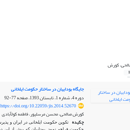
لحی، کورش
1
جایگاه بوداییان در ساختار حکومت ایلخانی
دوره 4، شماره 1، تابستان 1393، صفحه
77-92
https://doi.org/10.22059/jis.2014.52670
کورش صالحی، محسن مرسلپور، فاطمه کولآبادی
چکیده
تکوین حکومت ایلخانی در ایران و پذیرش
حکومت فراهم نمود. بوداییان که پیش از این د