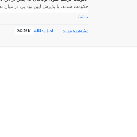
حکومت شدند. با پذیرش آیین بودایی در میان تعدا
تبت و ایغور به ایران مهاجرت کردند. بوداییان در
بیشتر
مذهبی خویش ­پرداختند. تعدادی از ایلخانان نیز پی
آباقاخان مشاوران بودایی در دربار خود داشتند. 
اصل مقاله
مشاهده مقاله
242.76 K
شدند. بوداییان تا زمان غازان در حکومت ایلخان
آن­ها تغییر یافت، به طوری که وی بوداییان را 
بوداییان بعضی از بالاترین مناصب دربار را به 