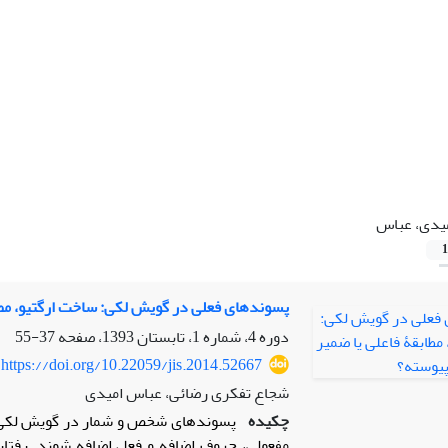
یدی، عباس
1
پسوندهای فعلی در گویش لکی: ساخت ارگتیو، مطا
دوره 4، شماره 1، تابستان 1393، صفحه
37-55
https://doi.org/10.22059/jis.2014.52667
شجاع تفکری رضائی، عباس امیدی
چکیده
پسوندهای شخص و شمار در گویش لکی دلف
مفعولی، حروف اضافه و فعل اضافه شوند. رفتار 