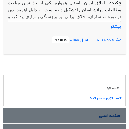
چکیده
اخلاق ایران باستان همواره یکی از جذاب­ترین مباحث
مطالعات ایران­شناسان را تشکیل داده است. به دلیل اهمیت دین
در دورۀ ساسانیان، اخلاق ایرانی نیز برجستگی بسیاری پیدا کرد و
آثار اخلاقی بسیاری تدوین شد. از مطالب اخلاقی رایج در این
بیشتر
دوره می­توان به سنت اندرز و اندرزگویی اشاره داشت. اندرزنامه­
ها از سنخ اخلاق عملی در حوزۀ ایران باستان هستند که با ویژگی­
اصل مقاله
مشاهده مقاله
716.81 K
های خاصی، سعی دارند تا مخاطبان خود را اخلاقی بار بیاورند. از
جمله کارهایی که تاکنون در این راستا کمتر به آن توجه شده
است؛ تحلیل اندرزنامه در چهارچوب فلسفی و نگریستن به آنها از
قاب فلسفۀ اخلاق است. این مقاله تلاش دارد تا رهیافتی به
چگونگی اخلاق هنجاری ایران باستان باشد و نشان خواهد داد که
هرچند این اخلاق با الگوی یونانی اخلاق فضیلت قرابت دارد،
تمایزهایی نیز میان آن دو وجود دارد.
جستجوی پیشرفته
صفحه اصلی