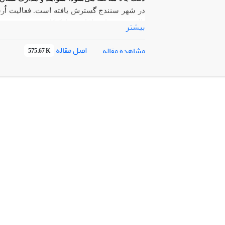
در شهر سنندج گسترش یافته است. فعالیت اُرسی‌
بالا، رونق ندارد، امّا هنر نازک‌کاری هنوز پر‌
بیشتر
نشده، ولی آثار هنر نازک‌کاری مربوط به دورۀ
نازک‌کاری سنندج از اواسط دورۀ قاجار به بعد 
اصل مقاله
مشاهده مقاله
575.67 K
اساس اسلوب و روش‌ هنرهای چوبی سایر نقاط ای
گذشت زمان و تقاضا شیوه‌ای خاص را پدید آورده
از سوی دیگر هم موجب پایداری و گسترش این هن
چوب و استخراج ریشه‌ی گردو، هنر نازک‌کاری،
نازک‌کار است.