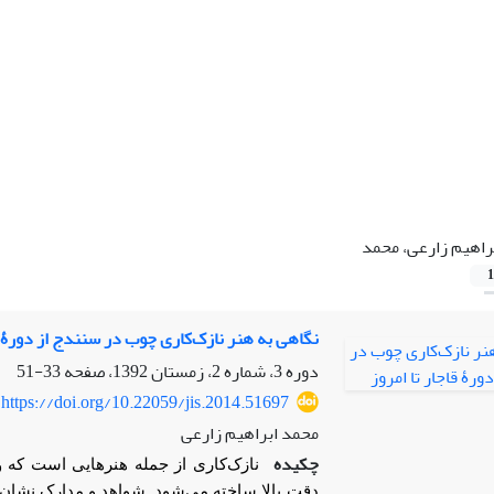
راهیم زارعی، محمد
1
نگاهی به هنر نازک‌کاری چوب در سنندج از دورۀ قا
دوره 3، شماره 2، زمستان 1392، صفحه
33-51
https://doi.org/10.22059/jis.2014.51697
محمد ابراهیم زارعی
چکیده
نازک‌کاری از جمله هنرهایی است که
دقت بالا ساخته می‌شود. شواهد و مدارک نشان م